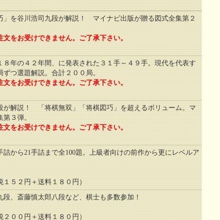
巧」を谷川浩司九段が解説！ マイナビ出版が贈る図式全集第２
注文をお受けできません。ご了承下さい。
１８年の４２年間、に発表された３１手～４９手。現代を代表す
５局ずつ選題解説。合計２００局。
注文をお受けできません。ご了承下さい。
段が解説！ 「将棋無双」「将棋図巧」を超えるボリューム。マ
集第３弾。
注文をお受けできません。ご了承下さい。
詰から21手詰まで全100題。上級者向けの前作から更にレベルア
１５２円＋送料１８０円）
九段、斎藤慎太郎八段など、棋士も多数参加！
２００円＋送料１８０円）