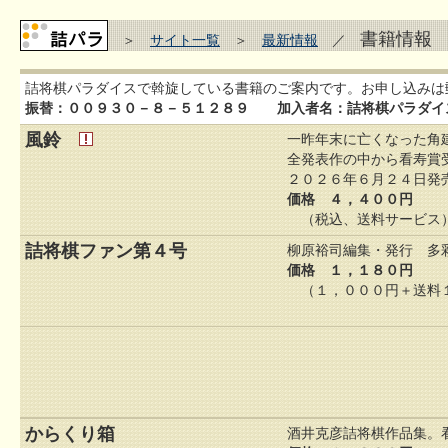
書籍情報
＞
サイト一覧
＞
最新情報
／
詰将棋パラダイスで斡旋している書籍のご案内です。お申し込みは
振替：００９３０－８－５１２８９ 加入者名：詰将棋パラダイ
風鈴
一昨年末に亡くなった角
全発表作の中から看寿賞
２０２６年６月２４日発
価格 ４，４００円
（税込、送料サービス
詰将棋ファン第４号
柳原裕司編集・発行 多
価格 １，１８０円
（１，０００円＋送料
からくり箱
酒井克彦詰将棋作品集。