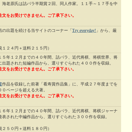
。海老原氏は詰パラ半期賞２回、同人作家。１１手～１７手を中
注文をお受けできません。ご了承下さい。
詰の出題を続ける当サイトのコーナー「
Try everyday!
」から、厳
１２４円＋送料２１５円）
１５年１２月までの４０年間、詰パラ、近代将棋、将棋世界、将
に出題された短編作品から、選りすぐられた４００作を収録。
注文をお受けできません。ご了承下さい。
賞
作品を収録した前著「看寿賞作品集」に、平成２７年度までを
００ページを超える大著。
注文をお受けできません。ご了承下さい。
１６年１２月までの４０年間、詰パラ、近代将棋、将棋ジャーナ
発表された中編作品から、選りすぐられた３００作を収録。
２５０円＋送料１８０円）