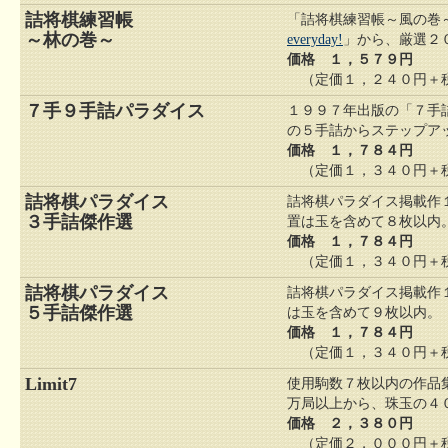
詰将棋練習帳
「詰将棋練習帳～風の巻
～林の巻～
everyday!
」から、厳選２
価格 １，５７９円
（定価１，２４０円＋税
７手９手詰パラダイス
１９９７年出版の「７手
の５手詰からステップア
価格 １，７８４円
（定価１，３４０円＋税
詰将棋パラダイス
詰将棋パラダイス掲載作
３手詰傑作選
置は玉を含めて８枚以内
価格 １，７８４円
（定価１，３４０円＋税
詰将棋パラダイス
詰将棋パラダイス掲載作
５手詰傑作選
は玉を含めて９枚以内。
価格 １，７８４円
（定価１，３４０円＋税
Limit7
使用駒数７枚以内の作品
万局以上から、珠玉の４
価格 ２，３８０円
（定価２，０００円＋税