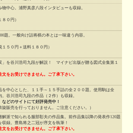
み物中心。浦野真彦八段インタビューも収録。
１８０円）
。
100題。一般向け詰将棋の本とは一味違う内容。
１５０円＋送料１８０円）
双」を谷川浩司九段が解説！ マイナビ出版が贈る図式全集第１
注文をお受けできません。ご了承下さい。
品を中心とした、１１手～１５手詰の全２００題。使用駒は全
内。谷川浩司九段の作品（２作）も収録。
」などのサイトにて好評発売中！
斡旋販売を行っておりません。ご注意ください。）
難解派で知られる服部彰夫の作品集。前作品集以降の発表作120題
を収録。豊島将之二冠が序文を執筆！
注文をお受けできません。ご了承下さい。