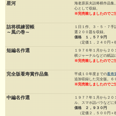
星河
海老原辰夫詰将棋作品集
心として収録。
※完売致しましたのでご
詰将棋練習帳
１日１作、３・５・７手
～風の巻～
選２００題を収録。
価格 １，５７９円
（定価１，２４０円＋税
短編名作選
１９７６年１月から２０
棋ジャーナルなどの紙誌
※完売致しましたのでご
完全版看寿賞作品集
平成１０年度までの
看寿
追加収録した完全版。６
※完売致しましたのでご
中編名作選
１９７７年１月から２０
ル、スマホ詰パラなどに
価格 ２，９３０円
（定価２，５００円＋税