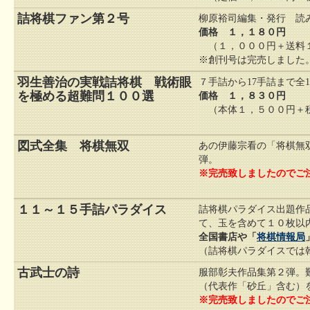
詰将棋ファン第２号
柳原裕司編集・発行 読
価格 １，１８０円
（１，０００円＋送料
※創刊号は完売しました
羽生善治の実戦詰将棋 戦術眼
７手詰から17手詰まで全
を極める超難問１００選
価格 １，８３０円
（本体１，５００円＋税
図式全集 将棋無双
あの伊藤宗看の「将棋無
弾。
※完売致しましたのでご
１１～１５手詰パラダイス
詰将棋パラダイス出題作
て、玉を含めて１０枚以
全国書店や「
将棋情報局
（詰将棋パラダイスでは
古武士の詩
服部彰夫作品集第２弾。
（代表作「砂丘」含む）
※完売致しましたのでご