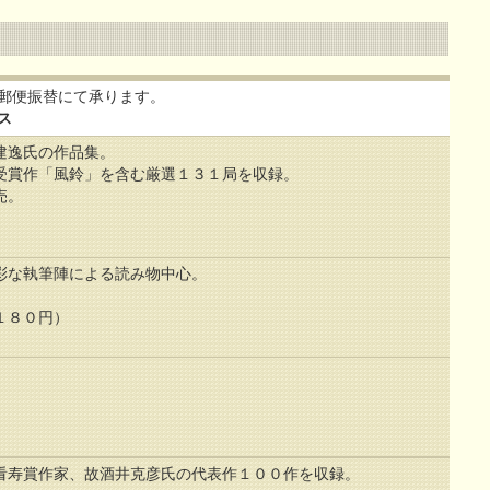
郵便振替にて承ります。
ス
建逸氏の作品集。
受賞作「風鈴」を含む厳選１３１局を収録。
売。
）
彩な執筆陣による読み物中心。
１８０円）
看寿賞作家、故酒井克彦氏の代表作１００作を収録。