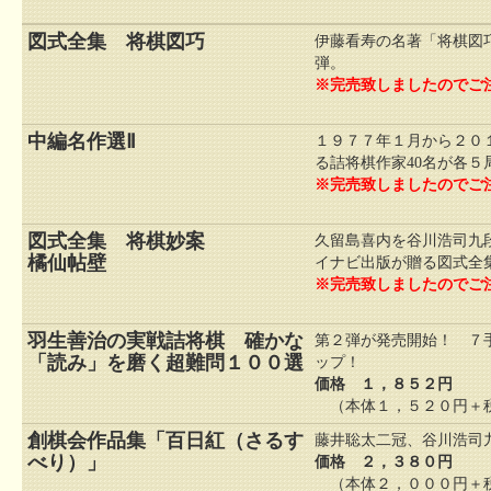
図式全集 将棋図巧
伊藤看寿の名著「将棋図
弾。
※完売致しましたのでご
中編名作選Ⅱ
１９７７年１月から２０
る詰将棋作家40名が各
※完売致しましたのでご
図式全集 将棋妙案
久留島喜内を谷川浩司九
橘仙帖壁
イナビ出版が贈る図式全
※完売致しましたのでご
羽生善治の実戦詰将棋 確かな
第２弾が発売開始！ ７手
「読み」を磨く超難問１００選
ップ！
価格 １，８５２円
（本体１，５２０円＋税
創棋会作品集「百日紅（さるす
藤井聡太二冠、谷川浩司
べり）」
価格 ２，３８０円
（本体２，０００円＋税